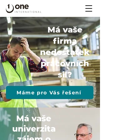
Má vaše
firma
nedostatek
pracovních
sil?
Máme pro Vás řešení
Má vaše
univerzita
zájem o