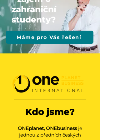
zahraniční
studenty?
Máme pro Vás řešení
Kdo jsme?
ONEplanet, ONEbusiness
je
jednou z předních českých