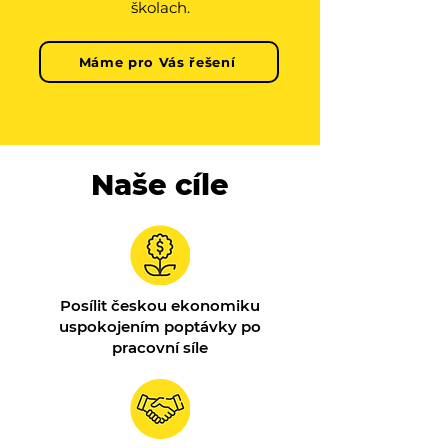
školach.
Máme pro Vás řešení
Naše cíle
Posílit českou ekonomiku
uspokojením poptávky po
pracovní síle